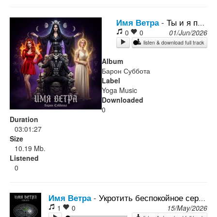
Rock
Имя Ветра
-
Ты и я против вечности
0
0
01/Jun/2026
listen & download full track
Album
Барон Суббота
Label
Yoga Music
Downloaded
0
Duration
03:01:27
Size
10.19 Mb.
Listened
0
Имя Ветра
-
Укротить беспокойное сердце
1
0
15/May/2026