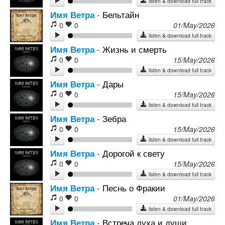
listen & download full track
Имя Ветра
-
Бельтайн
0
0
01/May/2026
listen & download full track
Имя Ветра
-
Жизнь и смерть
0
0
15/May/2026
listen & download full track
Имя Ветра
-
Дары
0
0
15/May/2026
listen & download full track
Имя Ветра
-
Зебра
0
0
15/May/2026
listen & download full track
Имя Ветра
-
Дорогой к свету
0
0
15/May/2026
listen & download full track
Имя Ветра
-
Песнь о Фракии
0
0
01/May/2026
listen & download full track
Имя Ветра
-
Встреча духа и души