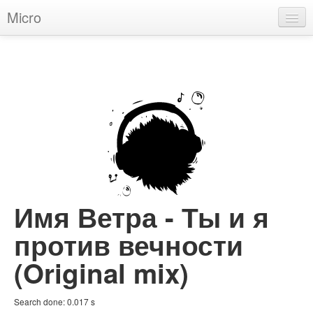
Micro
House
Hip-Hop
Techno
Trance
D'n'B
Dubstep
Имя Ветра - Ты и я
Breaks
против вечности
Chill
(Original mix)
More Genres
Search done:
0.017
s
Pop