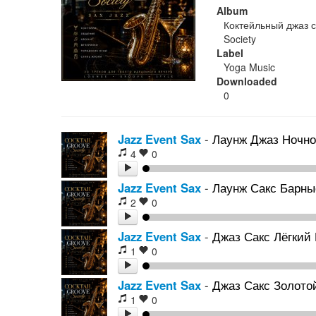
Album
Коктейльный джаз с
Society
Label
Yoga Music
Downloaded
0
Jazz Event Sax
-
Лаунж Джаз Ночной
4
0
Jazz Event Sax
-
Лаунж Сакс Барные
2
0
Jazz Event Sax
-
Джаз Сакс Лёгкий Б
1
0
Jazz Event Sax
-
Джаз Сакс Золотой
1
0