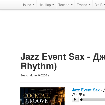
House
Hip-Hop
Techno
Trance
D'n'B
Jazz Event Sax - Д
Rhythm)
Search done:
0.0256
s
Jazz Event Sax
-
1
0