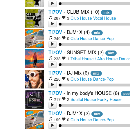
TI7OV
-
CLUB MIX (10)
mix
287
3
Club House
Vocal House
TI7OV
-
DJM1X (4)
mix
240
0
Club House
Dance-Pop
TI7OV
-
SUNSET MIX (2)
mix
238
1
Tribal House / Afro House
Danc
TI7OV
-
DJ Mix (6)
mix
220
6
Club House
Dance-Pop
TI7OV
-
in my body's HOUSE (8)
pod
217
2
Soulful House
Funky House
TI7OV
-
DJM1X (2)
mix
199
0
Club House
Dance-Pop