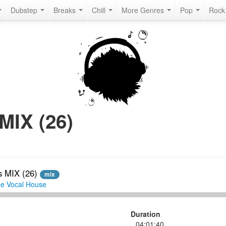
Dubstep
Breaks
Chill
More Genres
Pop
Roc
MIX (26)
s MIX (26)
mix
se
Vocal House
Duration
04:01:40