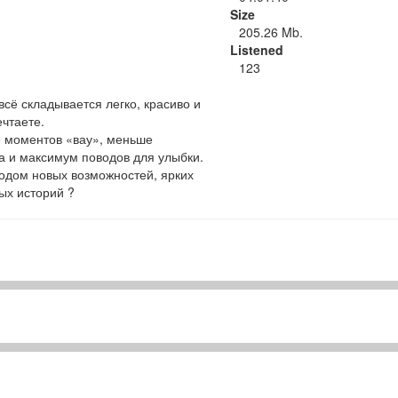
Size
205.26 Mb.
Listened
123
всё складывается легко, красиво и
ечтаете.
е моментов «вау», меньше
а и максимум поводов для улыбки.
одом новых возможностей, ярких
ых историй ?