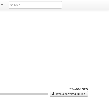
k
06/Jan/2026
listen & download full track