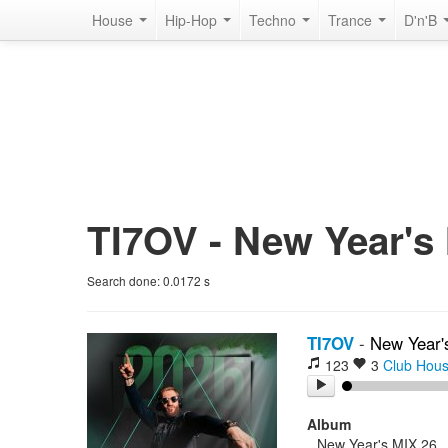
House
Hip-Hop
Techno
Trance
D'n'B
TI7OV - New Year's 
Search done:
0.0172
s
TI7OV
-
New Year'
123
3
Club Hou
Album
New Year's MIX 26