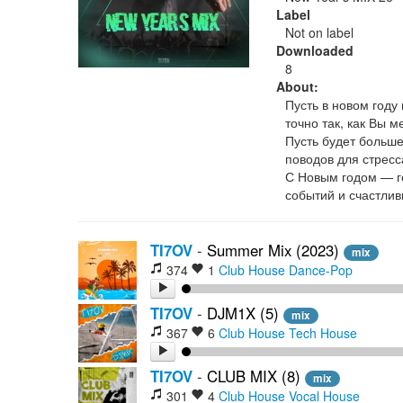
Label
Not on label
Downloaded
8
About:
Пусть в новом году 
точно так, как Вы м
Пусть будет больш
поводов для стресс
С Новым годом — г
событий и счастлив
TI7OV
-
Summer Mix (2023)
mix
374
1
Club House
Dance-Pop
TI7OV
-
DJM1X (5)
mix
367
6
Club House
Tech House
TI7OV
-
CLUB MIX (8)
mix
301
4
Club House
Vocal House