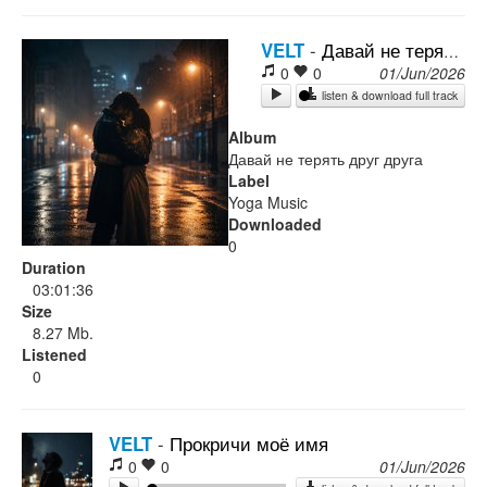
Rock
VELT
-
Давай не терять друг друга
0
0
01/Jun/2026
listen & download full track
Album
Давай не терять друг друга
Label
Yoga Music
Downloaded
0
Duration
03:01:36
Size
8.27 Mb.
Listened
0
VELT
-
Прокричи моё имя
0
0
01/Jun/2026