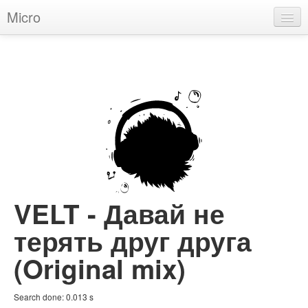
Micro
House
Hip-Hop
Techno
Trance
D'n'B
Dubstep
VELT - Давай не
Breaks
терять друг друга
Chill
(Original mix)
More Genres
Search done:
0.013
s
Pop